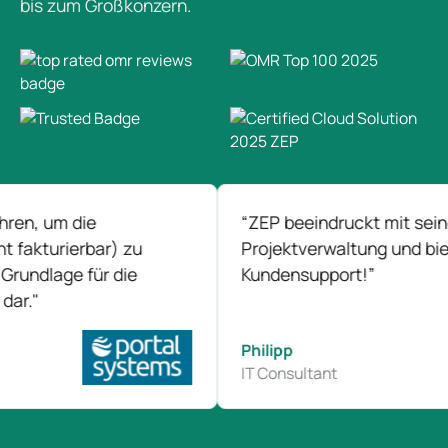
bis zum Großkonzern.
 die
“ZEP beeindruckt mit seiner intuit
rierbar) zu
Projektverwaltung und bietet ein
ge für die
Kundensupport!”
Philipp
IT Consultant