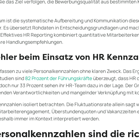
Sie das Ziel verfolgen, die Bewerbungsqualität aus bestimmten
m ist die systematische Aufbereitung und Kommunikation dies
er. Es übersetzt Rohdaten in Entscheidungsgrundlagen und mac
. Effektives HR Reporting kombiniert quantitative Mitarbeiterke
klare Handlungsempfehlungen.
ehler beim Einsatz von HR Kennz
fassen zu viele Personalkennzahlen ohne klaren Zweck. Das Er
Studien sind
82 Prozent der Führungskräfte
überzeugt, dass HR d
doch nur 33 Prozent sehen ihr HR-Team dazu in der Lage. Der Gru
hlenden Verantwortlichkeiten und mangelnder Verknüpfung mit
ennzahlen isoliert betrachten. Die Fluktuationsrate allein sagt 
tarbeiterengagement, Überstundenquoten und Vakanzzeiten e
eshalb immer im Kontext interpretiert werden.
rsonalkennzahlen sind die ric