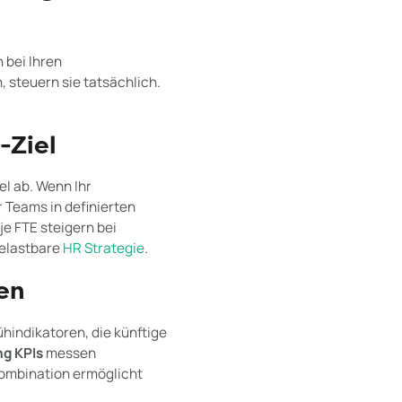
 bei Ihren
 steuern sie tatsächlich.
-Ziel
l ab. Wenn Ihr
r Teams in definierten
je FTE steigern bei
belastbare
HR Strategie
.
ren
ühindikatoren, die künftige
ng KPIs
messen
 Kombination ermöglicht