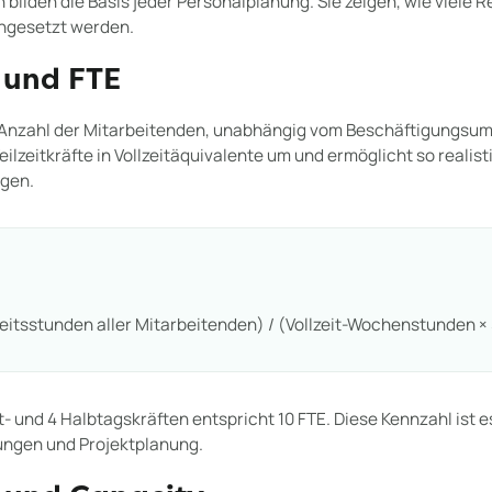
bilden die Basis jeder Personalplanung. Sie zeigen, wie viele 
eingesetzt werden.
 und FTE
 Anzahl der Mitarbeitenden, unabhängig vom Beschäftigungsu
ilzeitkräfte in Vollzeitäquivalente um und ermöglicht so realis
gen.
eitsstunden aller Mitarbeitenden) / (Vollzeit-Wochenstunden 
t- und 4 Halbtagskräften entspricht 10 FTE. Diese Kennzahl ist es
ngen und Projektplanung.