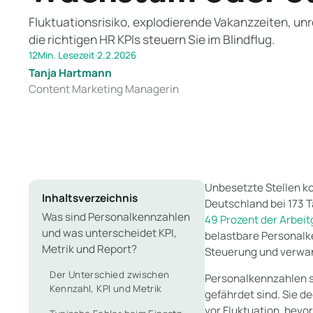
Fluktuationsrisiko, explodierende Vakanzzeiten, un
die richtigen HR KPIs steuern Sie im Blindflug.
12
Min. Lesezeit
·
2.2.2026
Tanja Hartmann
Content Marketing Managerin
Unbesetzte Stellen k
Inhaltsverzeichnis
Deutschland bei 173 T
Was sind Personalkennzahlen
49 Prozent der Arbei
und was unterscheidet KPI,
belastbare Personalk
Metrik und Report?
Steuerung und verwand
Der Unterschied zwischen
Personalkennzahlen s
Kennzahl, KPI und Metrik
gefährdet sind. Sie d
vor Fluktuation, bevo