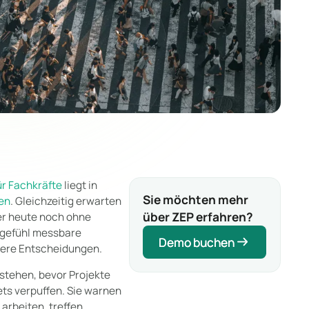
ür Fachkräfte
liegt in
Sie möchten mehr
en
. Gleichzeitig erwarten
über ZEP erfahren?
Wer heute noch ohne
hgefühl messbare
Demo buchen
Demo buchen
ssere Entscheidungen.
stehen, bevor Projekte
ets verpuffen. Sie warnen
arbeiten, treffen