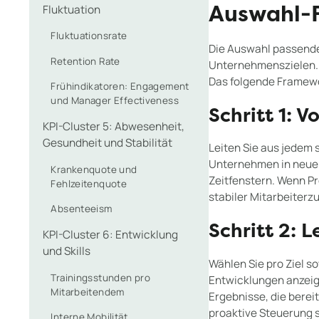
Fluktuation
Auswahl-F
Fluktuationsrate
Die Auswahl passender
Retention Rate
Unternehmenszielen. 
Das folgende Framewo
Frühindikatoren: Engagement
und Manager Effectiveness
Schritt 1:
KPI-Cluster 5: Abwesenheit,
Gesundheit und Stabilität
Leiten Sie aus jedem
Unternehmen in neue M
Krankenquote und
Zeitfenstern. Wenn Pro
Fehlzeitenquote
stabiler Mitarbeiterz
Absenteeism
Schritt 2: 
KPI-Cluster 6: Entwicklung
und Skills
Wählen Sie pro Ziel s
Trainingsstunden pro
Entwicklungen anzei
Mitarbeitendem
Ergebnisse, die berei
proaktive Steuerung 
Interne Mobilität