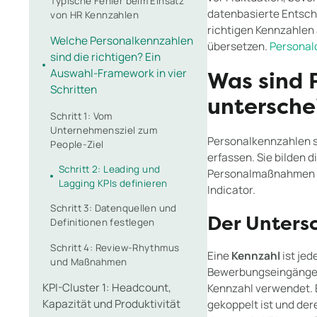
Typische Fehler beim Einsatz
datenbasierte Entsche
von HR Kennzahlen
richtigen Kennzahlen
Welche Personalkennzahlen
übersetzen.
Personalc
sind die richtigen? Ein
Auswahl-Framework in vier
Was sind 
Schritten
untersche
Schritt 1: Vom
Unternehmensziel zum
Personalkennzahlen s
People-Ziel
erfassen. Sie bilden 
Schritt 2: Leading und
Personalmaßnahmen ob
Lagging KPIs definieren
Indicator.
Schritt 3: Datenquellen und
Der Unters
Definitionen festlegen
Schritt 4: Review-Rhythmus
Eine
Kennzahl
ist jed
und Maßnahmen
Bewerbungseingänge
KPI-Cluster 1: Headcount,
Kennzahl verwendet. 
Kapazität und Produktivität
gekoppelt ist und de