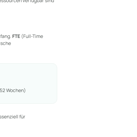
Ressourcen verfügbar sind
mfang.
FTE
(Full-Time
tische
× 52 Wochen)
senziell für