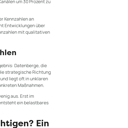
 Kanälen um 30 Prozent zu
er Kennzahlen an
ht Entwicklungen über
nnzahlen mit qualitativen
ahlen
gebnis: Datenberge, die
ie strategische Richtung
nd liegt oft in unklaren
 konkreten Maßnahmen.
wenig aus. Erst im
ntsteht ein belastbares
htigen? Ein