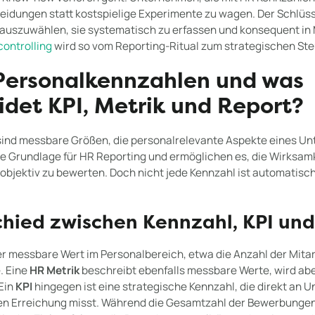
idungen statt kostspielige Experimente zu wagen. Der Schlüssel
 auszuwählen, sie systematisch zu erfassen und konsequent i
ontrolling
wird so vom Reporting-Ritual zum strategischen St
Personalkennzahlen und was
idet KPI, Metrik und Report?
ind messbare Größen, die personalrelevante Aspekte eines Un
die Grundlage für HR Reporting und ermöglichen es, die Wirksam
jektiv zu bewerten. Doch nicht jede Kennzahl ist automatisc
chied zwischen Kennzahl, KPI und
er messbare Wert im Personalbereich, etwa die Anzahl der Mita
. Eine
HR Metrik
beschreibt ebenfalls messbare Werte, wird abe
Ein
KPI
hingegen ist eine strategische Kennzahl, die direkt an
ren Erreichung misst. Während die Gesamtzahl der Bewerbungen 