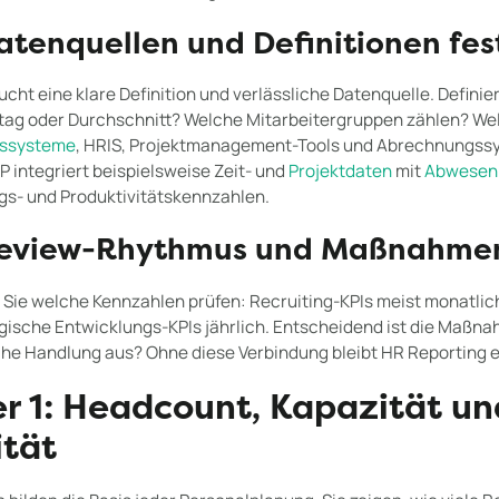
Datenquellen und Definitionen fe
cht eine klare Definition und verlässliche Datenquelle. Defini
tag oder Durchschnitt? Welche Mitarbeitergruppen zählen? Wel
gssysteme
, HRIS, Projektmanagement-Tools und Abrechnungs
 integriert beispielsweise Zeit- und
Projektdaten
mit
Abwesen
gs- und Produktivitätskennzahlen.
 Review-Rhythmus und Maßnahme
ft Sie welche Kennzahlen prüfen: Recruiting-KPIs meist monatlic
egische Entwicklungs-KPIs jährlich. Entscheidend ist die Maßn
he Handlung aus? Ohne diese Verbindung bleibt HR Reporting e
er 1: Headcount, Kapazität un
ität