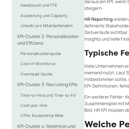
daraus ein KPI, wenn 
Headcount und FTE
steigern.
Auslastung und Capacity
HR Reporting
wiederu
definierte Stakehold
Umsatz pro Mitarbeitendem
Zeitverläufe sichtbar
KPI-Cluster 2: Personalkosten
Insights und liefert 
und Effizienz
Typische F
Personalkostenquote
Cost of Workforce
Viele Unternehmen er
niemand nutzt. Laut 
Overhead-Quote
mitbestimmen sollte, 
KPI-Cluster 3: Recruiting KPIs
KPI-Definitionen, fe
Time-to-Hire und Time-to-Fill
Ein weiterer Fehler: K
Zusammenspiel mit Mi
Cost-per-Hire
Bild. HR KPI müssen d
Offer Acceptance Rate
Welche Pe
KPI-Cluster 4: Retention und