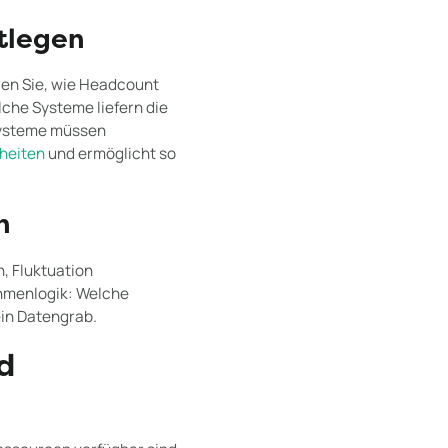
stlegen
eren Sie, wie Headcount
che Systeme liefern die
systeme müssen
heiten
und ermöglicht so
n
h, Fluktuation
ahmenlogik: Welche
in Datengrab.
d