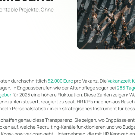
rentable Projekte. Ohne
osten durchschnittlich
52.000 Euro
pro Vakanz. Die
Vakanzzeit f
agen, in Engpassberufen wie der Altenpflege sogar bei
286 Tag
tgeber
für 2025 eine höhere Fluktuation. Diese Zahlen zeigen: 
ennzahlen steuert, reagiert zu spät. HR KPIs machen aus Bauc
eln Personalstatistik in ein strategisches Instrument für be
chaffen genau diese Transparenz. Sie zeigen, wo Engpässe ent
ecken auf, welche Recruiting-Kanäle funktionieren und wo Budg
r Know-how verloren geht. Unternehmen, die mit HR Kennzahlen 