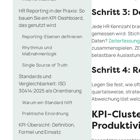
HR Reporting in der Praxis: So
Schritt 3: 
bauen Sie ein KPI-Dashboard,
das genutzt wird
Jede HR Kennzahl brau
gemessen wird: Stich
Reporting-Ebenen definieren
Daten?
Zeiterfassun
zusammenspielen. ZEP
Rhythmus und
Maßnahmenlogik
belastbare Auslastun
Single Source of Truth
Schritt 4:
Standards und
Vergleichbarkeit: ISO
Legen Sie fest, wie o
30414:2025 als Orientierung
quartalsweise, strat
Abweichung löst welc
Warum ein Standard hilft
KPI-Clust
Praktische Einordnung
Produktiv
KPI-Übersicht: Definition,
Formel und Einsatz