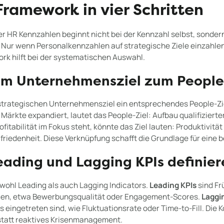
ramework in vier Schritten
 HR Kennzahlen beginnt nicht bei der Kennzahl selbst, sondern
Nur wenn Personalkennzahlen auf strategische Ziele einzahlen,
rk hilft bei der systematischen Auswahl.
 Vom Unternehmensziel zum People
 strategischen Unternehmensziel ein entsprechendes People-Zie
ärkte expandiert, lautet das People-Ziel: Aufbau qualifizierte
fitabilität im Fokus steht, könnte das Ziel lauten: Produktivität 
ufriedenheit. Diese Verknüpfung schafft die Grundlage für eine 
Leading und Lagging KPIs definie
owohl Leading als auch Lagging Indicators.
Leading KPIs
sind Fr
gen, etwa Bewerbungsqualität oder Engagement-Scores.
Laggi
ts eingetreten sind, wie Fluktuationsrate oder Time-to-Fill. Die
statt reaktives Krisenmanagement.