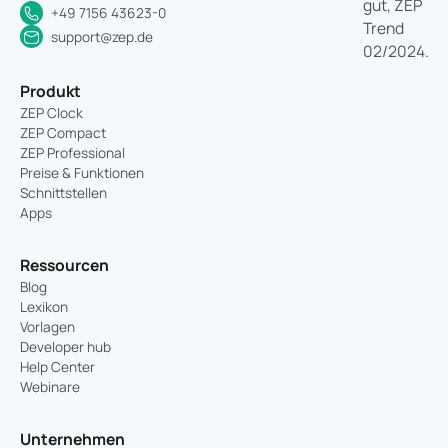
direkt unseren Support kontaktieren können
. Dort
+49 7156 43623-0
finden Sie alle wichtigen Informationen rund um ZEP
support@zep.de
übersichtlich gebündelt und erhalten schnell
Antworten auf Ihre Fragen.
Produkt
ZEP Clock
ZEP Compact
ZEP Professional
Preise & Funktionen
Schnittstellen
Apps
Ressourcen
Blog
Lexikon
Vorlagen
Developer hub
Help Center
Webinare
Unternehmen