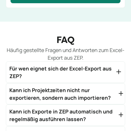
FAQ
Häufig gestellte Fragen und Antworten zum Excel-
Export aus ZEP.
Für wen eignet sich der Excel-Export aus
ZEP?
Der Excel-Export eignet sich für Projektleiter,
Kann ich Projektzeiten nicht nur
Controller und Administratoren, die Projektzeiten und
Auswertungen außerhalb von ZEP weiterverarbeiten
exportieren, sondern auch importieren?
möchten – etwa für eigene Berichte, interne
Ja. ZEP unterstützt auch den Import von Projektzeiten
Präsentationen oder die Übergabe an Buchhaltung,
Kann ich Exporte in ZEP automatisch und
über eine Excel-Datei. Vor dem Import wird die Datei
HR oder Geschäftsführung. Die Exportfunktion ist in
automatisch validiert – ZEP prüft, ob alle Projekte,
regelmäßig ausführen lassen?
allen ZEP-Produktlinien ohne zusätzliches Modul
Vorgänge und Tätigkeiten buchbar sind, ob Zeiträume
Ja. Viele Auswertungen in ZEP können als
verfügbar.