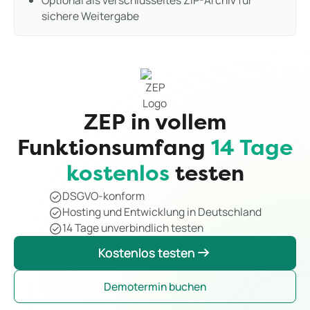
sichere Weitergabe
ZEP in vollem
Funktionsumfang
14 Tage
kostenlos
testen
DSGVO-konform
Hosting und Entwicklung in Deutschland
14 Tage unverbindlich testen
Kostenlos testen
Kostenlos testen
Demotermin buchen