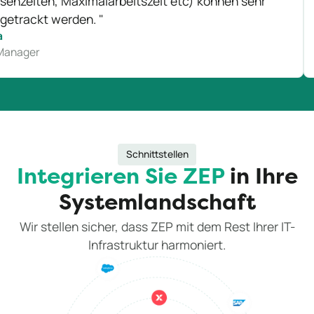
ten, Maximalarbeitszeit etc) können sehr
Rec
ckt werden. "
Joh
Head
er
Schnittstellen
Integrieren Sie ZEP
in Ihre
Systemlandschaft
Wir stellen sicher, dass ZEP mit dem Rest Ihrer IT-
Infrastruktur harmoniert.