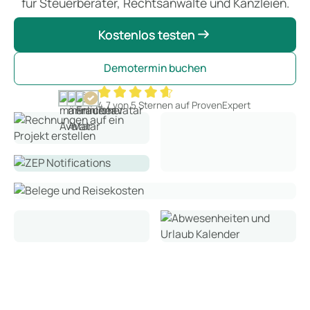
für Steuerberater, Rechtsanwälte und Kanzleien.
Kostenlos testen
Kostenlos testen
Demotermin buchen
4,7 von 5 Sternen auf ProvenExpert