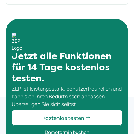
Personio oder DATEV. Auch Excel- und CSV-Exporte
Ja! Sie können ZEP 14 Tage kostenlos testen. Ohne
sind jederzeit möglich.
Risiko, aber mit vollem Funktionsumfang. Alternativ
können Sie einen persönlichen Demotermin
vereinbaren.
Jetzt alle Funktionen
für 14 Tage kostenlos
testen.
ZEP ist leistungsstark, benutzerfreundlich und
kann sich Ihren Bedürfnissen anpassen.
Überzeugen Sie sich selbst!
Kostenlos testen
Demotermin buchen