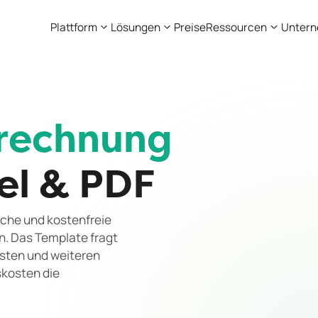
Plattform
Lösungen
Preise
Ressourcen
Unter
rechnung
cel & PDF
ache und kostenfreie
n. Das Template fragt
osten und weiteren
kosten die