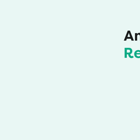
An
Re