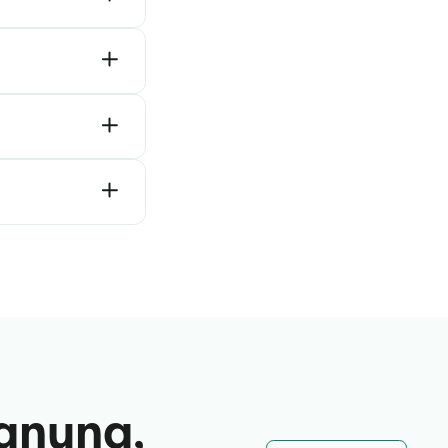
tomatisch
u eingefärbt
tion,
und Ausgaben der
echnet und Sie
t dem
Modul
r eine
en,
lanung,