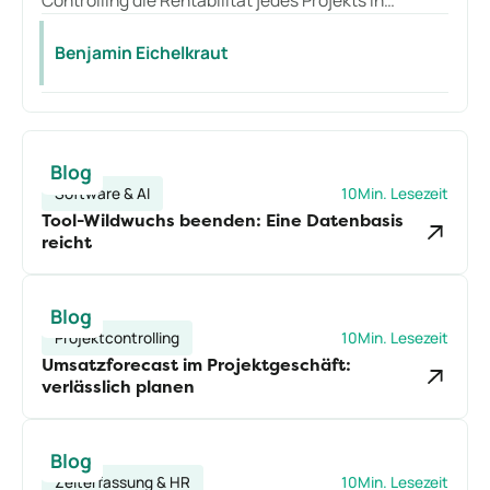
Controlling die Rentabilität jedes Projekts in
Echtzeit im Blick behalten, von der
Angebotsannahme bis zur Rechnung, ohne
Benjamin Eichelkraut
manuelle Übergaben zwischen Tools.
Blog
Software & AI
10
Min. Lesezeit
Tool-Wildwuchs beenden: Eine Datenbasis
reicht
Blog
Projektcontrolling
10
Min. Lesezeit
Umsatzforecast im Projektgeschäft:
verlässlich planen
Blog
Zeiterfassung & HR
10
Min. Lesezeit