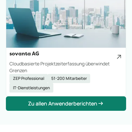
sovanta AG
Cloudbasierte Projektzeiterfassung überwindet
Grenzen
ZEP Professional
51-200 Mitarbeiter
IT-Dienstleistungen
Zu allen Anwenderberichten
Zu allen Anwenderberichten