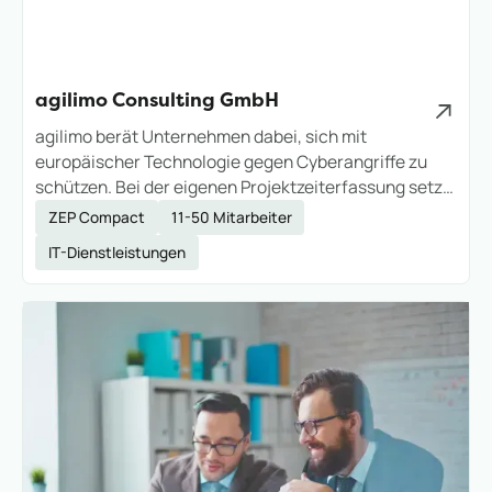
agilimo Consulting GmbH
agilimo berät Unternehmen dabei, sich mit
europäischer Technologie gegen Cyberangriffe zu
schützen. Bei der eigenen Projektzeiterfassung setzt
das Unternehmen aus Elsenfeld seit 2016 auf ZEP –
ZEP Compact
11-50 Mitarbeiter
aus denselben Gründen, die es auch seinen eigenen
IT-Dienstleistungen
Kunden empfiehlt.