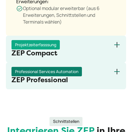
Erweiterungen:
Optional modular erweiterbar (aus 6
Erweiterungen, Schnittstellen und
Terminals wählen)
Projektzeiterfasssung
ZEP Compact
7€
Professional Services Automation
Ab
pro User
ZEP Professional
Kostenlos testen
Kostenlos testen
Funktionen:
18€
Ab
pro User
Alles aus ZEP Clock
Projektzeiterfassung
Kostenlos testen
Kostenlos testen
Projektmanagement
Schnittstellen
Funktionen:
Projektcontrolling
Alles aus ZEP Clock
Integrieren Sie ZEP
in Ihre
Projektstammdaten