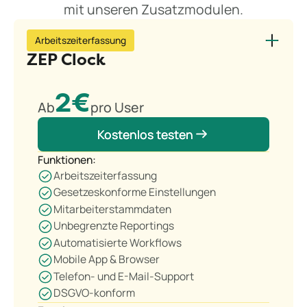
mit unseren Zusatzmodulen.
Arbeitszeiterfassung
ZEP Clock
2€
Ab
pro User
Kostenlos testen
Kostenlos testen
Funktionen:
Arbeitszeiterfassung
Gesetzeskonforme Einstellungen
Mitarbeiterstammdaten
Unbegrenzte Reportings
Automatisierte Workflows
Mobile App & Browser
Telefon- und E-Mail-Support
DSGVO-konform