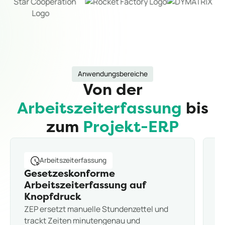
Anwendungsbereiche
Von der
Arbeitszeiterfassung
bis
zum
Projekt-ERP
Arbeitszeiterfassung
Gesetzeskonforme
K
Arbeitszeiterfassung auf
Z
Mi
Knopfdruck
ZEP ersetzt manuelle Stundenzettel und
Pr
trackt Zeiten minutengenau und
vo