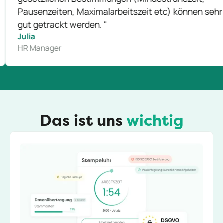
zeiten, Maximalarbeitszeit etc) können sehr
R
trackt werden. "
J
H
nager
Das ist uns
wichtig