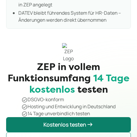
in ZEP angelegt
DATEV bleibt führendes System für HR-Daten –
Änderungen werden direkt übernommen
ZEP in vollem
Funktionsumfang
14 Tage
kostenlos
testen
DSGVO-konform
Hosting und Entwicklung in Deutschland
14 Tage unverbindlich testen
Kostenlos testen
Kostenlos testen