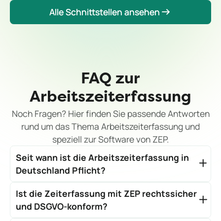
Alle Schnittstellen ansehen
Alle Schnittstellen ansehen
FAQ zur
Arbeitszeiterfassung
Noch Fragen? Hier finden Sie passende Antworten
rund um das Thema Arbeitszeiterfassung und
speziell zur Software von ZEP.
Seit wann ist die Arbeitszeiterfassung in
Deutschland Pflicht?
Seit dem Urteil des Bundesarbeitsgerichts vom
Ist die Zeiterfassung mit ZEP rechtssicher
September 2022 sind Arbeitgeber verpflichtet, die
Arbeitszeiten ihrer Mitarbeitenden systematisch zu
und DSGVO-konform?
erfassen. Das Urteil bezieht sich auf die EuGH-
Ja, ZEP erfüllt die Vorgaben des Europäischen