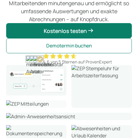
Mitarbeitenden minutengenau und ermöglicht so
umfassende Auswertungen und exakte
Abrechnungen – auf Knopfdruck.
Kostenlos testen
Kostenlos testen
Demotermin buchen
4,6 von 5 Sternen auf ProvenExpert