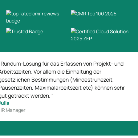
Lösung für das Erfassen von Projekt- und
"Wir
iten. Vor allem die Einhaltung der
Arbe
chen Bestimmungen (Mindestruhezeit,
erfa
ten, Maximalarbeitszeit etc) können sehr
Rec
ckt werden. "
Joh
Head
er