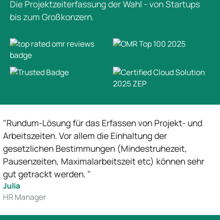
Die Projektzeiterfassung der Wahl - von Startups
bis zum Großkonzern.
ösung für das Erfassen von Projekt- und
"Wir 
ten. Vor allem die Einhaltung der
Arbei
hen Bestimmungen (Mindestruhezeit,
erfas
ten, Maximalarbeitszeit etc) können sehr
Rech
kt werden. "
Joha
Head 
r