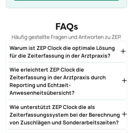
FAQs
Häufig gestellte Fragen und Antworten zu ZEP.
Warum ist ZEP Clock die optimale Lösung
für die Zeiterfassung in der Arztpraxis?
Mit ZEP Clock profitieren Arztpraxen von einer
Wie erleichtert ZEP Clock die
rechtskonformen, flexiblen und einfachen
Zeiterfassung. Ob Arbeitszeiten, Pausenzeiten,
Zeiterfassung in der Arztpraxis durch
Zuschläge oder Abwesenheiten – ZEP Clock hilft, den
Reporting und Echtzeit-
Arbeitsalltag effizienter zu gestalten und bietet eine
Anwesenheitsübersicht?
maßgeschneiderte Lösung für die Zeiterfassung in
ZEP Clock erstellt automatisierte Berichte, die sich
Arztpraxen.
Wie unterstützt ZEP Clock die als
ideal für die Lohnabrechnung oder interne Analysen
in Ihrer Arztpraxis eignen. Mit der Echtzeit-
Zeiterfassungssystem bei der Berechnung
Anwesenheitsübersicht behalten Sie stets den
von Zuschlägen und Sonderarbeitszeiten?
Überblick über anwesende und abwesende
Die Zeiterfassung wird durch ZEP Clock erheblich