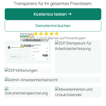
Transparenz für Ihr gesamtes Praxisteam.
Kostenlos testen
Kostenlos testen
Demotermin buchen
4,7 von 5 Sternen auf ProvenExpert