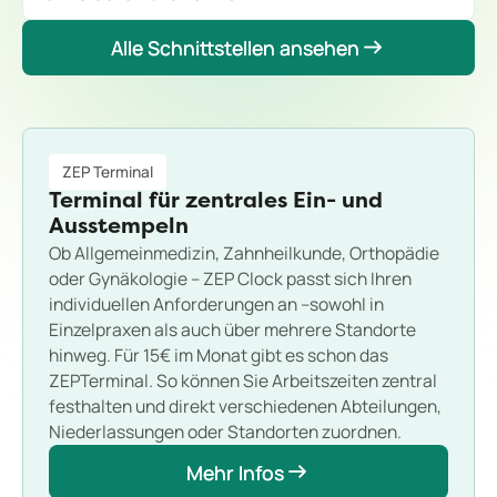
Alle Schnittstellen ansehen
Alle Schnittstellen ansehen
ZEP Terminal
Terminal für zentrales Ein- und
Ausstempeln
Ob Allgemeinmedizin, Zahnheilkunde, Orthopädie
oder Gynäkologie – ZEP Clock passt sich Ihren
individuellen Anforderungen an –sowohl in
Einzelpraxen als auch über mehrere Standorte
hinweg. Für 15€ im Monat gibt es schon das
ZEPTerminal. So können Sie Arbeitszeiten zentral
festhalten und direkt verschiedenen Abteilungen,
Niederlassungen oder Standorten zuordnen.
Mehr Infos
Mehr Infos