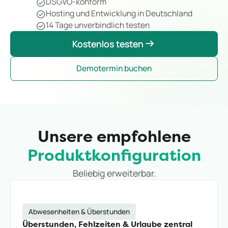
DSGVO-konform
Hosting und Entwicklung in Deutschland
14 Tage unverbindlich testen
Kostenlos testen
Kostenlos testen
Demotermin buchen
Unsere empfohlene
Produktkonfiguration
Beliebig erweiterbar.
Abwesenheiten & Überstunden
Überstunden, Fehlzeiten & Urlaube zentral