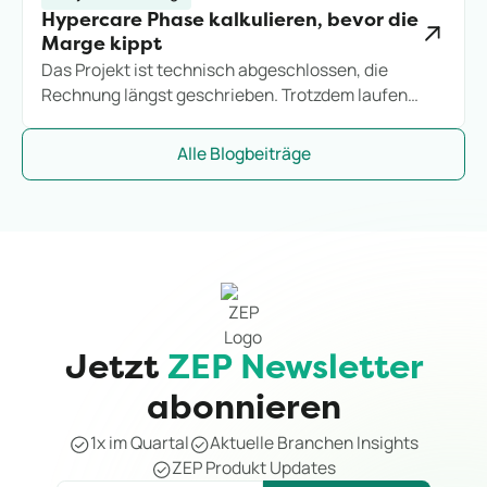
Hypercare Phase kalkulieren, bevor die
Marge kippt
Das Projekt ist technisch abgeschlossen, die
Rechnung längst geschrieben. Trotzdem laufen
Stunden weiter. So kalkulieren IT-Consultings die
Hypercare-Phase, bevor sie zum stillen
Alle Blogbeiträge
Margenkiller wird.
Jetzt
ZEP Newsletter
abonnieren
1x im Quartal
Aktuelle Branchen Insights
ZEP Produkt Updates