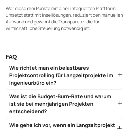
Wer diese drei Punkte mit einer integrierten Plattform
umsetzt statt mit Insellösungen, reduziert den manuellen
Aufwand und gewinnt die Transparenz, die für
wirtschaftliche Steuerung notwendig ist.
FAQ
Wie richtet man ein belastbares
Projektcontrolling für Langzeitprojekte im
Ingenieurbüro ein?
Der erste Schritt ist die Strukturierung des Projekts
Was ist die Budget-Burn-Rate und warum
im System: Leistungsphasen, Budgets und
Verantwortlichkeiten müssen hinterlegt sein, bevor
ist sie bei mehrjährigen Projekten
die Arbeit beginnt. Nur wenn Stunden phasengenau
entscheidend?
erfasst werden, entstehen Daten für Soll-Ist-
Die Budget-Burn-Rate zeigt, wie schnell das
Vergleiche. Ein integriertes System wie ZEP verbindet
Wie gehe ich vor, wenn ein Langzeitprojekt
Projektbudget im Verhältnis zum Leistungsfortschritt