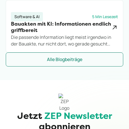
Hypercare-Phase, bevor sie zum stillen
Margenkiller wird.
Software & AI
5 Min Lesezeit
Bauakten mit KI: Informationen endlich
griffbereit
Die passende Information liegt meist irgendwo in
der Bauakte, nur nicht dort, wo gerade gesucht
wird. Wie KI-gestütztes Dokumentenmanagement
Rechnungen, Verträge und E-Mails im Projektalltag
Alle Blogbeiträge
schneller auffindbar macht.
Jetzt
ZEP Newsletter
abonnieren