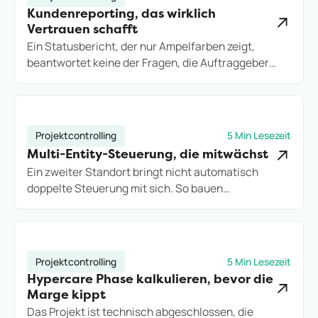
Kundenreporting, das wirklich
Vertrauen schafft
Ein Statusbericht, der nur Ampelfarben zeigt,
beantwortet keine der Fragen, die Auftraggeber
wirklich stellen. So bauen Projektdienstleister
Kundenreporting auf, das Vertrauen schafft statt
neue Rückfragen zu erzeugen.
Projektcontrolling
5 Min Lesezeit
Multi-Entity-Steuerung, die mitwächst
Ein zweiter Standort bringt nicht automatisch
doppelte Steuerung mit sich. So bauen
Projektdienstleister eine Multi-Entity-Struktur auf,
die Wachstum trägt, statt es an Excel-Grenzen
auszubremsen.
Projektcontrolling
5 Min Lesezeit
Hypercare Phase kalkulieren, bevor die
Marge kippt
Das Projekt ist technisch abgeschlossen, die