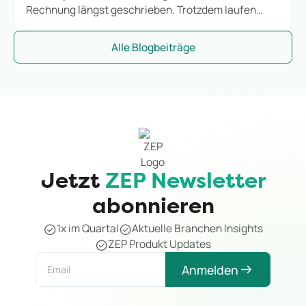
Rechnung längst geschrieben. Trotzdem laufen
Stunden weiter. So kalkulieren IT-Consultings die
Hypercare-Phase, bevor sie zum stillen
Alle Blogbeiträge
Margenkiller wird.
Jetzt
ZEP Newsletter
abonnieren
1x im Quartal
Aktuelle Branchen Insights
ZEP Produkt Updates
Anmelden