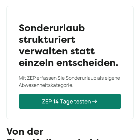
Sonderurlaub
strukturiert
verwalten statt
einzeln entscheiden.
Mit ZEP erfassen Sie Sonderurlaub als eigene
Abwesenheitskategorie.
ZEP 14 Tage testen
ZEP 14 Tage testen
Von der