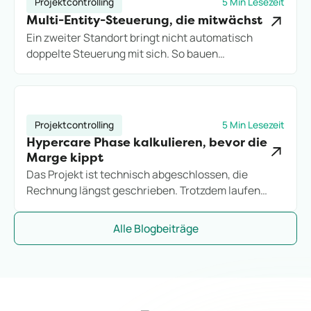
Projektcontrolling
5 Min Lesezeit
Multi-Entity-Steuerung, die mitwächst
Ein zweiter Standort bringt nicht automatisch
doppelte Steuerung mit sich. So bauen
Projektdienstleister eine Multi-Entity-Struktur auf,
die Wachstum trägt, statt es an Excel-Grenzen
auszubremsen.
Projektcontrolling
5 Min Lesezeit
Hypercare Phase kalkulieren, bevor die
Marge kippt
Das Projekt ist technisch abgeschlossen, die
Rechnung längst geschrieben. Trotzdem laufen
Stunden weiter. So kalkulieren IT-Consultings die
Hypercare-Phase, bevor sie zum stillen
Alle Blogbeiträge
Margenkiller wird.