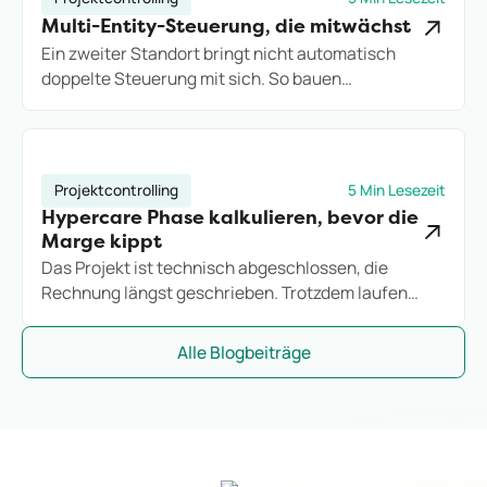
Multi-Entity-Steuerung, die mitwächst
Ein zweiter Standort bringt nicht automatisch
doppelte Steuerung mit sich. So bauen
Projektdienstleister eine Multi-Entity-Struktur auf,
die Wachstum trägt, statt es an Excel-Grenzen
auszubremsen.
Projektcontrolling
5 Min Lesezeit
Hypercare Phase kalkulieren, bevor die
Marge kippt
Das Projekt ist technisch abgeschlossen, die
Rechnung längst geschrieben. Trotzdem laufen
Stunden weiter. So kalkulieren IT-Consultings die
Hypercare-Phase, bevor sie zum stillen
Alle Blogbeiträge
Margenkiller wird.