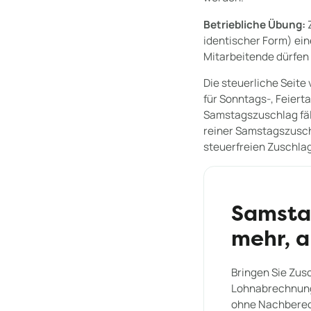
Betriebliche Übung:
Z
identischer Form) ei
Mitarbeitende dürfen
Die steuerliche Seit
für Sonntags-, Feiert
Samstagszuschlag fällt
reiner Samstagszuschl
steuerfreien Zuschla
Samsta
mehr, a
Bringen Sie Zus
Lohnabrechnung 
ohne Nachberec