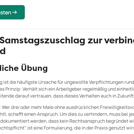
esten
esten
Samstagszuschlag zur verbin
rd
bliche Übung
g ist die häufigste Ursache für ungewollte Verpflichtungen run
 Prinzip: Verhält sich ein Arbeitgeber regelmäßig und einheitl
itende darauf vertrauen, dass dieses Verhalten auch in Zukunft 
 Wer drei oder mehr Male ohne ausdrücklichen Freiwilligkeitsv
t, schafft einen Anspruch. Um dies zu verhindern, muss bei jed
 dokumentiert werden, dass kein Rechtsanspruch begründet wird
htspflicht" ist eine Formulierung, die in der Praxis genutzt wi