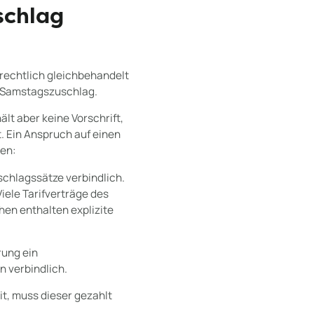
schlag
srechtlich gleichbehandelt
en Samstagszuschlag.
lt aber keine Vorschrift,
. Ein Anspruch auf einen
len:
uschlagssätze verbindlich.
iele Tarifverträge des
hen enthalten explizite
rung ein
n verbindlich.
t, muss dieser gezahlt