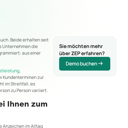
uch. Beide erhalten seit
Sie möchten mehr
as Unternehmen die
über ZEP erfahren?
grammiert: aus einer
Demo buchen
Demo buchen
stleistung
,
bei Kundenterminen zur
 im Streitfall, es
rson zu Person variiert.
ei Ihnen zum
e Anzeichen im Alltag