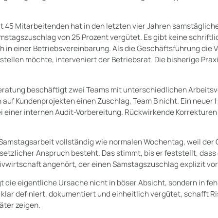
mit 45 Mitarbeitenden hat in den letzten vier Jahren samstäglic
stagszuschlag von 25 Prozent vergütet. Es gibt keine schriftl
h in einer Betriebsvereinbarung. Als die Geschäftsführung die 
ellen möchte, interveniert der Betriebsrat. Die bisherige Prax
atung beschäftigt zwei Teams mit unterschiedlichen Arbeitsv
auf Kundenprojekten einen Zuschlag, Team B nicht. Ein neuer 
i einer internen Audit-Vorbereitung. Rückwirkende Korrekturen
 Samstagsarbeit vollständig wie normalen Wochentag, weil der
setzlicher Anspruch besteht. Das stimmt, bis er feststellt, das
tivwirtschaft angehört, der einen Samstagszuschlag explizit vor
iegt die eigentliche Ursache nicht in böser Absicht, sondern in f
lar definiert, dokumentiert und einheitlich vergütet, schafft Ris
äter zeigen.