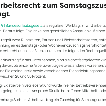
rbeitsrecht zum Samstagszu
agt
h
§ 1 Bundesurlaubsgesetz
als regulärer Werktag. Er wird arbeit
g. Daraus folgt: Es gibt keinen gesetzlichen Anspruch auf ein
z
regelt zwar Ruhezeiten, Pausen und Höchstarbeitszeiten, enthä
Zahlung eines Samstags- oder Wochenendzuschlags verpflichtet
e entsteht ausschließlich aus einem der folgenden Rechtsquel
 Tarifvertrag für das Unternehmen, sind die dort festgelegten Z
 davon, ob einzelne Arbeitsverträge etwas anderes vorsehen. V
und Elektroindustrie sowie verschiedener Dienstleistungsbranc
wischen 20 und 50 Prozent.
g:
Existiert ein Betriebsrat und wurde in einer Betriebsvereinba
gelegt, ist dieser Anspruch für alle betroffenen Mitarbeitende
vertrag:
Steht im Arbeitsvertrag ein Zuschlag für Samstagsarbei