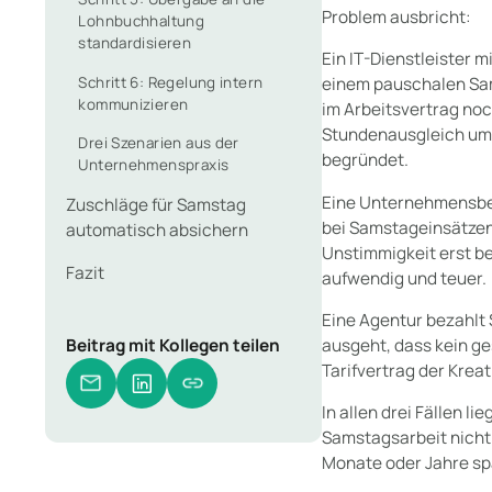
Problem ausbricht:
Lohnbuchhaltung
standardisieren
Ein IT-Dienstleister 
Schritt 6: Regelung intern
einem pauschalen Sam
kommunizieren
im Arbeitsvertrag noc
Stundenausgleich umst
Drei Szenarien aus der
begründet.
Unternehmenspraxis
Eine Unternehmensber
Zuschläge für Samstag
bei Samstageinsätzen 
automatisch absichern
Unstimmigkeit erst be
Fazit
aufwendig und teuer.
Eine Agentur bezahlt
ausgeht, dass kein ge
Beitrag mit Kollegen teilen
Tarifvertrag der Krea
In allen drei Fällen l
Samstagsarbeit nicht k
Monate oder Jahre sp