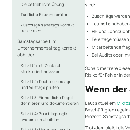
Die betriebliche Übung
sind:
Tarifliche Bindung prüfen
Zuschläge werden 
Teams handhaben 
Zuschläge samstags korrekt
berechnen
HR und Lohnbuchha
Feiertage müssen 
Samstagsarbeit im
Mitarbeitende fra
Unternehmensalltag korrekt
abbilden
Bei Audits oder im
Schritt 1: Ist-Zustand
Sobald mehrere diese
strukturiert erfassen
Risiko für Fehler in 
Schritt 2: Rechtsgrundlage
und Verträge prüfen
Wenn der 
Schritt 3: Einheitliche Regel
Laut aktuellem
Mikro
definieren und dokumentieren
Beschäftigten regelmä
Schritt 4: Zuschlagslogik
Prozent. Samstagsarbe
systemisch abbilden
Trotzdem bleibt die V
Schritt 5: Übergabe an die