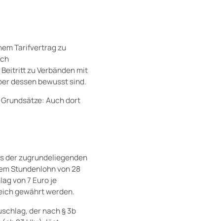
nem Tarifvertrag zu
och
Beitritt zu Verbänden mit
ber dessen bewusst sind.
 Grundsätze: Auch dort
us der zugrundeliegenden
inem Stundenlohn von 28
ag von 7 Euro je
leich gewährt werden.
uschlag, der nach § 3b