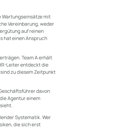
he Wartungseinsätze mit
iche Vereinbarung, weder
Vergütung auf reinen
is hat einen Anspruch
erträgen. Team A erhält
HR-Leiter entdeckt die
 sind zu diesem Zeitpunkt
 Geschäftsführer davon
s die Agentur einem
sieht.
ehlender Systematik. Wer
iken, die sich erst