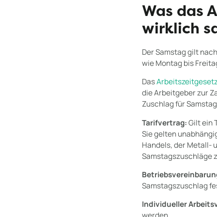
Was das A
wirklich s
Der Samstag gilt nac
wie Montag bis Freita
Das
Arbeitszeitgeset
die Arbeitgeber zur 
Zuschlag für Samstag
Tarifvertrag:
Gilt ein
Sie gelten unabhängig
Handels, der Metall- 
Samstagszuschläge z
Betriebsvereinbarun
Samstagszuschlag fest
Individueller Arbeits
werden.