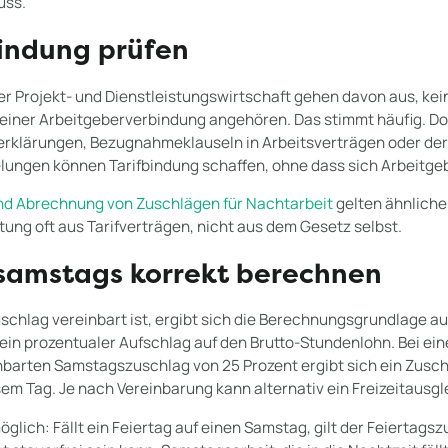
uss.
Bindung prüfen
der Projekt- und Dienstleistungswirtschaft gehen davon aus, kei
 keiner Arbeitgeberverbindung angehören. Das stimmt häufig. D
rklärungen, Bezugnahmeklauseln in Arbeitsverträgen oder der 
elungen können Tarifbindung schaffen, ohne dass sich Arbeitge
nd Abrechnung von Zuschlägen für Nachtarbeit
gelten ähnliche
htung oft aus Tarifverträgen, nicht aus dem Gesetz selbst.
samstags korrekt berechnen
chlag vereinbart ist, ergibt sich die Berechnungsgrundlage a
 ein prozentualer Aufschlag auf den Brutto-Stundenlohn. Bei e
barten Samstagszuschlag von 25 Prozent ergibt sich ein Zuschl
em Tag. Je nach Vereinbarung kann alternativ ein Freizeitausg
glich: Fällt ein Feiertag auf einen Samstag, gilt der Feiertagsz