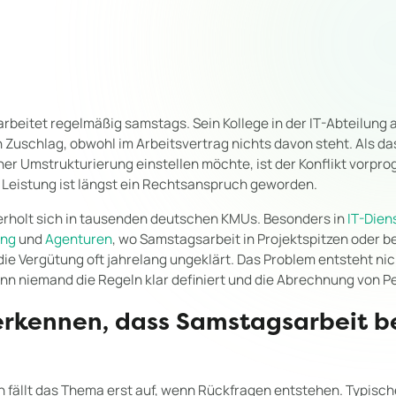
arbeitet regelmäßig samstags. Sein Kollege in der IT-Abteilung a
 Zuschlag, obwohl im Arbeitsvertrag nichts davon steht. Als d
er Umstrukturierung einstellen möchte, ist der Konflikt vorpro
n Leistung ist längst ein Rechtsanspruch geworden.
erholt sich in tausenden deutschen KMUs. Besonders in
IT-Dien
ung
und
Agenturen
, wo Samstagsarbeit in Projektspitzen oder 
 die Vergütung oft jahrelang ungeklärt. Das Problem entsteht nicht
enn niemand die Regeln klar definiert und die Abrechnung von Pe
erkennen, dass Samstagsarbeit b
 fällt das Thema erst auf, wenn Rückfragen entstehen. Typisch