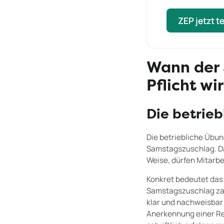
ZEP jetzt t
ZEP jetzt t
Wann der 
Pflicht wi
Die betrie
Die betriebliche Übun
Samstagszuschlag. Das
Weise, dürfen Mitarbe
Konkret bedeutet das:
Samstagszuschlag zahl
klar und nachweisbar
Anerkennung einer Rec