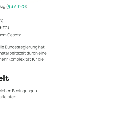
sig (
§ 3 ArbZG
)
)
G)
ArbZG)
euem Gesetz
elle Bundesregierung hat
hstarbeitszeit durch eine
mehr Komplexität für die
elt
 welchen Bedingungen
tleister: