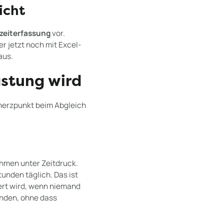
icht
szeiterfassung
vor.
r jetzt noch mit Excel-
aus.
astung wird
chmerzpunkt beim Abgleich
hmen unter Zeitdruck.
unden täglich. Das ist
ert wird, wenn niemand
inden, ohne dass