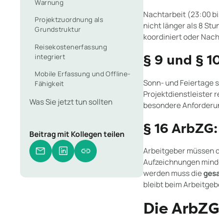
Warnung
Nachtarbeit (23:00 b
Projektzuordnung als
nicht länger als 8 St
Grundstruktur
koordiniert oder Nac
Reisekostenerfassung
integriert
§ 9 und § 1
Mobile Erfassung und Offline-
Sonn- und Feiertage s
Fähigkeit
Projektdienstleister 
Was Sie jetzt tun sollten
besondere Anforderu
§ 16 ArbZG
Beitrag mit Kollegen teilen
Arbeitgeber müssen d
Aufzeichnungen mind
werden muss die
gesa
bleibt beim Arbeitgeb
Die ArbZG