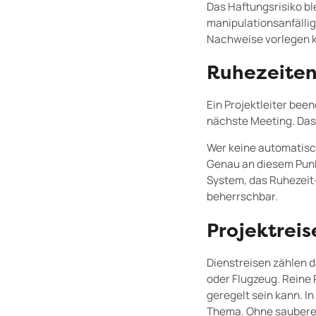
Das Haftungsrisiko bl
manipulationsanfällig
Nachweise vorlegen ka
Ruhezeiten
Ein Projektleiter bee
nächste Meeting. Das 
Wer keine automatisch
Genau an diesem Pun
System, das Ruhezeit-
beherrschbar.
Projektreis
Dienstreisen zählen d
oder Flugzeug. Reine R
geregelt sein kann. I
Thema. Ohne saubere