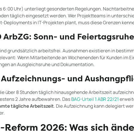
is 6:00 Uhr) unterliegt gesonderten Regelungen. Nachtarbeitne
unden täglich eingesetzt werden. Wer Projektteams in unterschi
ht-Deployments in IT-Projekten plant, muss diese Grenzen ken
0 ArbZG: Sonn- und Feiertagsruh
ind grundsätzlich arbeitsfrei. Ausnahmen existieren in bestim
relevant: Wenn Mitarbeitende an Wochenenden für Kunden im Ein
ngen an Ausgleichsruhe und Dokumentation.
: Aufzeichnungs- und Aushangpfli
ie über 8 Stunden täglich hinausgehende Arbeitszeit aufzeichn
estens 2 Jahre aufbewahren. Das
BAG-Urteil 1 ABR 22/21
erweit
mte tägliche Arbeitszeit
. Die Aufzeichnung kann delegiert we
er.
-Reform 2026: Was sich ände