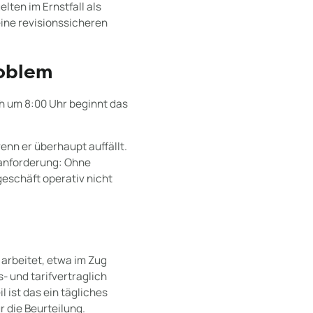
lten im Ernstfall als
eine revisionssicheren
roblem
h um 8:00 Uhr beginnt das
enn er überhaupt auffällt.
anforderung: Ohne
geschäft operativ nicht
 arbeitet, etwa im Zug
s- und tarifvertraglich
 ist das ein tägliches
r die Beurteilung.