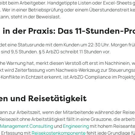
eibt beim Arbeitgeber. Handgetippte Listen oder Excel-Sheets ge
. Wer in einer Betriebsprüfung oder einem Überstundenstreit k
nn, steht in der Beweislast.
 in der Praxis: Das 11-Stunden-P
ndet eine Statusrunde mit dem Kunden um 22:30 Uhr. Morgen frü
sind 9,5 Stunden. § 5 ArbZG schreibt 11 Stunden vor.
e Warnung hat, merkt diesen Verstoß oft erst im Nachhinein, w
kt wird Zeiterfassung vom Nachweis-Werkzeug zur Steuerungs
Konflikte in Echtzeit erkennt, ist ArbZG-Compliance im Projekt
en und Reisetätigkeit
ann zur Arbeitszeit, wenn der Mitarbeitende während der Reise
eisezeit ohne Arbeitstätigkeit fällt in eine Grauzone, die arbeit
n
Management Consulting
und
Engineering
mit hohem Reiseanteil
 Erfassung mit
Reisekostenkomponente
fehlt jede Grundlage fü