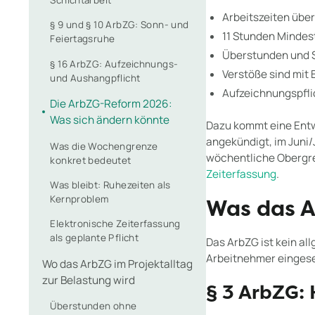
Schichtarbeit
Arbeitszeiten über
§ 9 und § 10 ArbZG: Sonn- und
11 Stunden Mindes
Feiertagsruhe
Überstunden und S
§ 16 ArbZG: Aufzeichnungs-
Verstöße sind mit 
und Aushangpflicht
Aufzeichnungspflic
Die ArbZG-Reform 2026:
Was sich ändern könnte
Dazu kommt eine Entwi
angekündigt, im Juni/
Was die Wochengrenze
wöchentliche Obergren
konkret bedeutet
Zeiterfassung
.
Was bleibt: Ruhezeiten als
Kernproblem
Was das A
Elektronische Zeiterfassung
als geplante Pflicht
Das ArbZG ist kein al
Arbeitnehmer eingeset
Wo das ArbZG im Projektalltag
zur Belastung wird
§ 3 ArbZG: 
Überstunden ohne