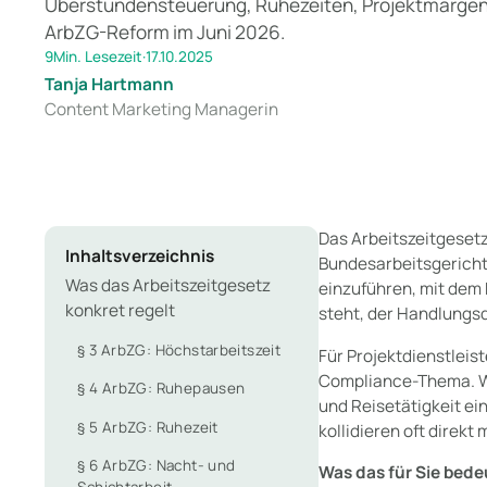
Überstundensteuerung, Ruhezeiten, Projektmargen
ArbZG-Reform im Juni 2026.
9
Min. Lesezeit
·
17.10.2025
Tanja Hartmann
Content Marketing Managerin
Das Arbeitszeitgeset
Inhaltsverzeichnis
Bundesarbeitsgericht
Was das Arbeitszeitgesetz
einzuführen, mit dem 
konkret regelt
steht, der Handlungsdr
§ 3 ArbZG: Höchstarbeitszeit
Für Projektdienstleis
Compliance-Thema. We
§ 4 ArbZG: Ruhepausen
und Reisetätigkeit ei
§ 5 ArbZG: Ruhezeit
kollidieren oft direkt
§ 6 ArbZG: Nacht- und
Was das für Sie bede