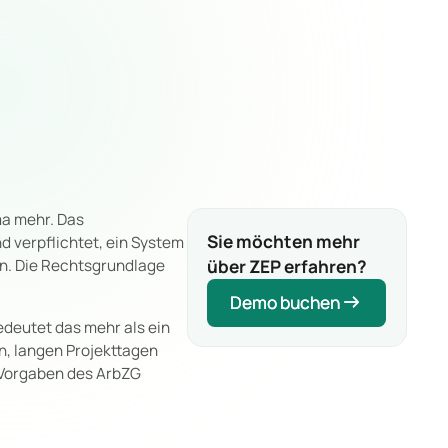
ma mehr. Das
Sie möchten mehr
nd verpflichtet, ein System
über ZEP erfahren?
en. Die Rechtsgrundlage
Demo buchen
Demo buchen
edeutet das mehr als ein
n, langen Projekttagen
n Vorgaben des ArbZG