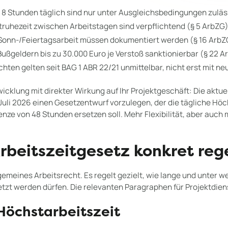
 8 Stunden täglich sind nur unter Ausgleichsbedingungen zuläs
truhezeit zwischen Arbeitstagen sind verpflichtend (§ 5 ArbZG
onn-/Feiertagsarbeit müssen dokumentiert werden (§ 16 ArbZ
Bußgeldern bis zu 30.000 Euro je Verstoß sanktionierbar (§ 22 
hten gelten seit BAG 1 ABR 22/21 unmittelbar, nicht erst mit n
cklung mit direkter Wirkung auf Ihr Projektgeschäft: Die aktu
Juli 2026 einen Gesetzentwurf vorzulegen, der die tägliche Höc
ze von 48 Stunden ersetzen soll. Mehr Flexibilität, aber auch 
rbeitszeitgesetz konkret reg
lgemeines Arbeitsrecht. Es regelt gezielt, wie lange und unter
zt werden dürfen. Die relevanten Paragraphen für Projektdiens
Höchstarbeitszeit