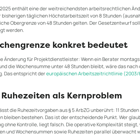
 2025 enthält eine der weitreichendsten arbeitsrechtlichen Än
r bisherigen täglichen Höchstarbeitszeit von 8 Stunden (ausna
iche Obergrenze von 48 Stunden gelten. Der Gesetzentwurf sol
egt werden.
chengrenze konkret bedeutet
se Änderung für Projektdienstleister: Wenn ein Berater montags
und die Wochensumme unter 48 Stunden bleibt, wäre das nach
g. Das entspricht der
europäischen Arbeitszeitrichtlinie (2003
: Ruhezeiten als Kernproblem
ässt die Ruhezeitvorgaben aus § 5 ArbZG unberührt: 11 Stunden
n bleiben bestehen. Das ist der entscheidende Punkt. Wer gla
g ohne Kontrolle, liegt falsch. Die operative Komplexität steigt, 
en und Wochensummen sowie Ruhezeiten parallel überwacht 