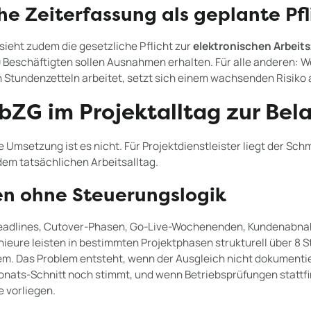
he Zeiterfassung als geplante Pfl
 sieht zudem die gesetzliche Pflicht zur
elektronischen Arbeit
0 Beschäftigten sollen Ausnahmen erhalten. Für alle anderen: We
 Stundenzetteln arbeitet, setzt sich einem wachsenden Risiko 
bZG im Projektalltag zur Bel
Die Umsetzung ist es nicht. Für Projektdienstleister liegt der S
em tatsächlichen Arbeitsalltag.
n ohne Steuerungslogik
 Deadlines, Cutover-Phasen, Go-Live-Wochenenden, Kundenabna
ieure leisten in bestimmten Projektphasen strukturell über 8 St
lem. Das Problem entsteht, wenn der Ausgleich nicht dokumenti
Monats-Schnitt noch stimmt, und wenn Betriebsprüfungen stattf
 vorliegen.