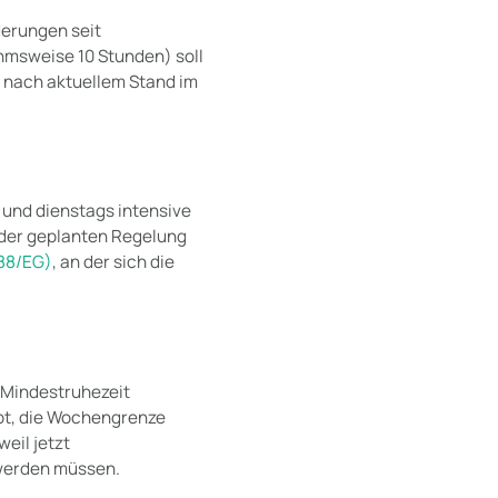
derungen seit
hmsweise 10 Stunden) soll
l nach aktuellem Stand im
 und dienstags intensive
 der geplanten Regelung
/88/EG)
, an der sich die
 Mindestruhezeit
ubt, die Wochengrenze
weil jetzt
werden müssen.