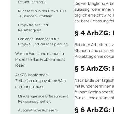
Steuerungslogik
Die werktägliche Arbe
zulässig, wenn inner
Ruhezeiten in der Praxis: Das
täglich erreicht wird
11-Stunden-Problem
saubere Erfassung feh
Projektreisen und
Reisetätigkeit
§ 4 ArbZG:
Fehlende Datenbasis für
Projekt- und Personalplanung
Bei einer Arbeitszeit
Stunden sind es 45 Mi
Warum Excel und manuelle
Projekttag ohne dokum
Prozesse das Problem nicht
lösen
§ 5 ArbZG:
ArbZG-konformes
Nach Ende der täglich
Zeiterfassungssystem: Was
mit Kundenterminen a
es können muss
frühem Beginn oder für
Minutengenaue Erfassung mit
Punkt. Jede dokumenti
Revisionssicherheit
§ 6 ArbZG:
Automatische Ruhezeit-