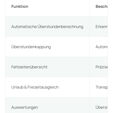
Funktion
Beschre
Automatische Überstundenberechnung
Erkennun
Überstundenkappung
Automati
Fehlzeitenübersicht
Präzise D
Urlaub & Freizeitausgleich
Transpare
Auswertungen
Übersicht