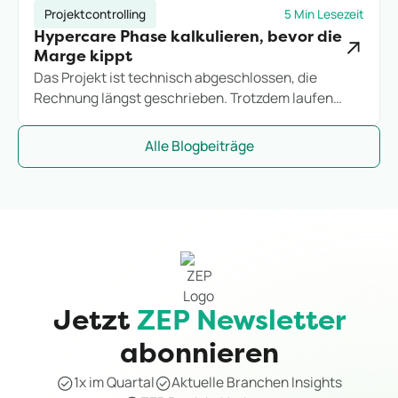
Projektcontrolling
5 Min Lesezeit
Hypercare Phase kalkulieren, bevor die
Marge kippt
Das Projekt ist technisch abgeschlossen, die
Rechnung längst geschrieben. Trotzdem laufen
Stunden weiter. So kalkulieren IT-Consultings die
Hypercare-Phase, bevor sie zum stillen
Alle Blogbeiträge
Margenkiller wird.
Jetzt
ZEP Newsletter
abonnieren
1x im Quartal
Aktuelle Branchen Insights