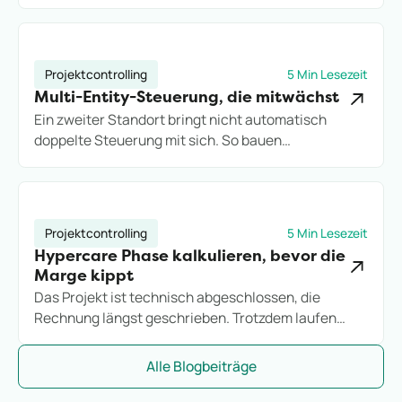
wirklich stellen. So bauen Projektdienstleister
Kundenreporting auf, das Vertrauen schafft statt
neue Rückfragen zu erzeugen.
Projektcontrolling
5 Min Lesezeit
Multi-Entity-Steuerung, die mitwächst
Ein zweiter Standort bringt nicht automatisch
doppelte Steuerung mit sich. So bauen
Projektdienstleister eine Multi-Entity-Struktur auf,
die Wachstum trägt, statt es an Excel-Grenzen
auszubremsen.
Projektcontrolling
5 Min Lesezeit
Hypercare Phase kalkulieren, bevor die
Marge kippt
Das Projekt ist technisch abgeschlossen, die
Rechnung längst geschrieben. Trotzdem laufen
Stunden weiter. So kalkulieren IT-Consultings die
Hypercare-Phase, bevor sie zum stillen
Alle Blogbeiträge
Margenkiller wird.