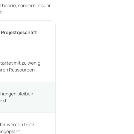
Theorie, sondern in sehr
f.
m Projektgeschäft
startet mit zu wenig
aren Ressourcen
hungen bleiben
ckt
ter werden trotz
ingeplant