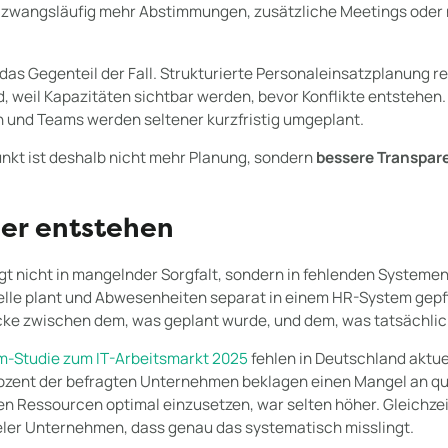
 zwangsläufig mehr Abstimmungen, zusätzliche Meetings oder 
t das Gegenteil der Fall. Strukturierte Personaleinsatzplanung r
weil Kapazitäten sichtbar werden, bevor Konflikte entstehen.
n und Teams werden seltener kurzfristig umgeplant.
nkt ist deshalb nicht mehr Planung, sondern
bessere Transpar
ler entstehen
t nicht in mangelnder Sorgfalt, sondern in fehlenden Systemen.
belle plant und Abwesenheiten separat in einem HR-System gepf
cke zwischen dem, was geplant wurde, und dem, was tatsächlich
m-Studie zum IT-Arbeitsmarkt 2025
fehlen in Deutschland aktuel
rozent der befragten Unternehmen beklagen einen Mangel an qua
n Ressourcen optimal einzusetzen, war selten höher. Gleichzei
eler Unternehmen, dass genau das systematisch misslingt.