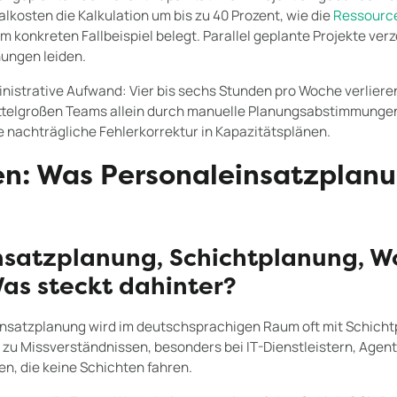
lkosten die Kalkulation um bis zu 40 Prozent, wie die
Ressourc
m konkreten Fallbeispiel belegt. Parallel geplante Projekte ver
ungen leiden.
istrative Aufwand: Vier bis sechs Stunden pro Woche verlieren
ittelgroßen Teams allein durch manuelle Planungsabstimmungen,
e nachträgliche Fehlerkorrektur in Kapazitätsplänen.
n: Was Personaleinsatzplanu
nsatzplanung, Schichtplanung, W
as steckt dahinter?
einsatzplanung wird im deutschsprachigen Raum oft mit Schicht
is zu Missverständnissen, besonders bei IT-Dienstleistern, Agen
, die keine Schichten fahren.