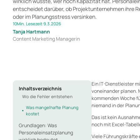
wirklich wusste, wer noch Kapazität hat. Personale
entscheidet darüber, ob Projektunternehmen ihre 
oder im Planungsstress versinken.
10
Min. Lesezeit
·
9.3.2026
Tanja Hartmann
Content Marketing Managerin
Ein IT-Dienstleister m
Inhaltsverzeichnis
voneinander planen. M
Wo die Fehler entstehen
kommenden Woche für 
niemand in der Planun
Was mangelhafte Planung
kostet
Das ist kein Ausnahme
noch mit Excel-Tabe
Grundlagen: Was
Personaleinsatzplanung
Viele Führungskräfte 
wirklich bedeutet