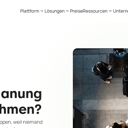
Plattform
Lösungen
Preise
Ressourcen
Unter
lanung
ehmen?
ppen, weil niemand