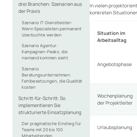
drei Branchen: Szenarien aus
In vielen projektorie
der Praxis
konkreten Situationen 
Szenario IT-Dienstleister:
Wenn Spezialisten permanent
Situation im
überbuchte werden
Arbeitsalltag
Szenario Agentur:
Kampagnen-Peaks, die
niemand kommen sieht
Angebotsphase
Szenario
Beratungsunternehmen:
Fehlbesetzungen, die Qualität
kosten
Wochenplanung
Schritt-für-Schritt: So
der Projektleiter
implementieren Sie
strukturierte Einsatzplanung
Der pragmatische Einstieg für
Urlaubsplanung
Teams mit 20 bis 100
Mitarbeitenden