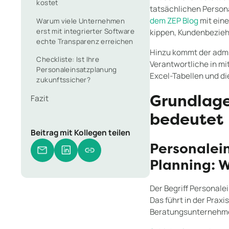
kostet
tatsächlichen Persona
dem ZEP Blog
mit eine
Warum viele Unternehmen
erst mit integrierter Software
kippen, Kundenbezieh
echte Transparenz erreichen
Hinzu kommt der admin
Checkliste: Ist Ihre
Verantwortliche in m
Personaleinsatzplanung
Excel-Tabellen und di
zukunftssicher?
Fazit
Grundlage
bedeutet
Beitrag mit Kollegen teilen
Personalei
Planning: W
Der Begriff Personal
Das führt in der Prax
Beratungsunternehmen