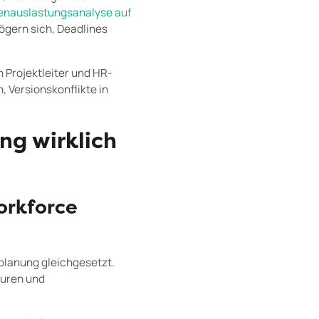
enauslastungsanalyse auf
zögern sich, Deadlines
 Projektleiter und HR-
 Versionskonflikte in
ng wirklich
orkforce
planung gleichgesetzt.
turen und