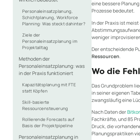
eine bessere Planung
Prozesse bedeutet.
Personaleinsatzplanung,
Schichtplanung, Workforce
In der Praxis ist meis
Planning: Was steckt dahinter?
Abstimmungsaufwand, 
Ziele der
weniger improvisiere
Personaleinsatzplanung im
Projektalltag
Der entscheidende Pu
Ressourcen
.
Methoden der
Personaleinsatzplanung: was
Wo die Feh
in der Praxis funktioniert
Kapazitätsplanung mit FTE
Das Grundproblem lieg
statt Köpfen
in seiner eigenen Ta
zwangsläufig eine Lü
Skill-basierte
Ressourcensteuerung
Nach Daten der
Bitko
Fachkräfte, und 85 P
Rollierende Forecasts auf
Basis der Projektpipeline
Druck, die vorhandene
Planungspraktiken vi
Personaleinsatzplanung in