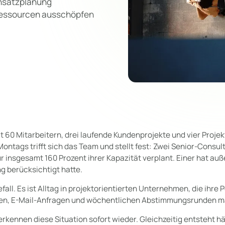
insatzplanung
Ressourcen ausschöpfen
it 60 Mitarbeitern, drei laufende Kundenprojekte und vier Projek
ontags trifft sich das Team und stellt fest: Zwei Senior-Consult
insgesamt 160 Prozent ihrer Kapazität verplant. Einer hat au
g berücksichtigt hatte.
fall. Es ist Alltag in projektorientierten Unternehmen, die ihr
llen, E-Mail-Anfragen und wöchentlichen Abstimmungsrunden 
erkennen diese Situation sofort wieder. Gleichzeitig entsteht hä