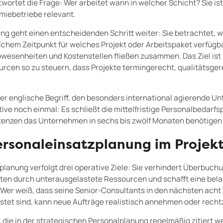
wortet die Frage: Wer arbeitet wann in welcher Schicht? Sie ist
miebetriebe relevant.
ng geht einen entscheidenden Schritt weiter: Sie betrachtet, 
lchem Zeitpunkt für welches Projekt oder Arbeitspaket verfügbar
esenheiten und Kostenstellen fließen zusammen. Das Ziel ist n
urcen so zu steuern, dass Projekte termingerecht, qualitätsger
der englische Begriff, den besonders international agierende
ive noch einmal: Es schließt die mittelfristige Personalbedarfsp
enzen das Unternehmen in sechs bis zwölf Monaten benötigen 
ersonaleinsatzplanung im Projek
lanung verfolgt drei operative Ziele: Sie verhindert Überbuchu
iten durch unterausgelastete Ressourcen und schafft eine bela
 Wer weiß, dass seine Senior-Consultants in den nächsten ach
stet sind, kann neue Aufträge realistisch annehmen oder rechtz
die in der strategischen Personalplanung regelmäßig zitiert we