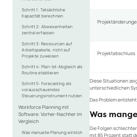
Schritt 1: Tatsächliche
Kapazität berechnen
Projektänderung
Schritt 2: Abwesenheiten
zentral erfassen
Schritt 3: Ressourcen auf
Arbeitspakete, nicht auf
Projektabschluss
Projekte zuweisen
Schritt 4: Plan-Ist-Abgleich als
Routine etablieren
Diese Situationen zeig
Schritt 5: Forecasting als
unterschiedlichen Sy
vorausschauendes
Steuerungsinstrument nutzen
Das Problem entsteht 
Workforce Planning mit
Software: Vorher-Nachher im
Was mangel
Vergleich
Die Folgen schlechter
Was manuelle Planung wirklich
mit 85 Prozent statt 