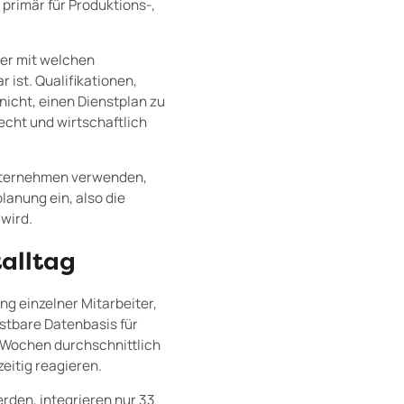
 primär für Produktions-,
wer mit welchen
 ist. Qualifikationen,
icht, einen Dienstplan zu
echt und wirtschaftlich
 Unternehmen verwenden,
lanung ein, also die
wird.
talltag
ng einzelner Mitarbeiter,
stbare Datenbasis für
t Wochen durchschnittlich
eitig reagieren.
rden, integrieren nur 33