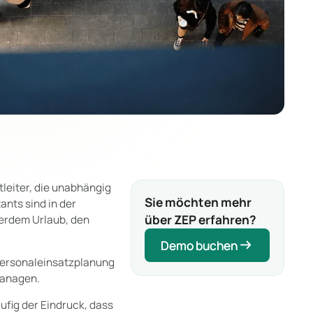
tleiter, die unabhängig
Sie möchten mehr
ants sind in der
über ZEP erfahren?
ßerdem Urlaub, den
Demo buchen
Demo buchen
e Personaleinsatzplanung
managen.
ufig der Eindruck, dass