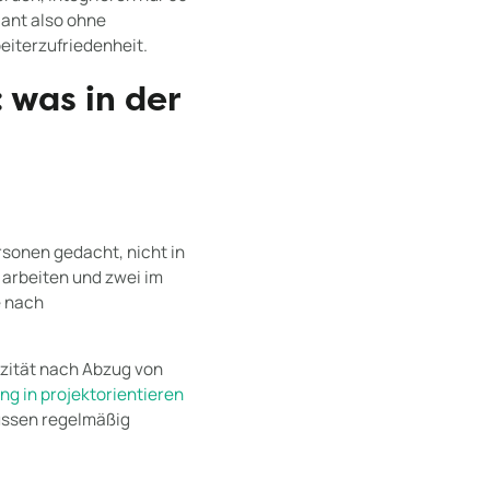
lant also ohne
eiterzufriedenheit.
 was in der
rsonen gedacht, nicht in
t arbeiten und zwei im
e nach
azität nach Abzug von
g in projektorientieren
üssen regelmäßig