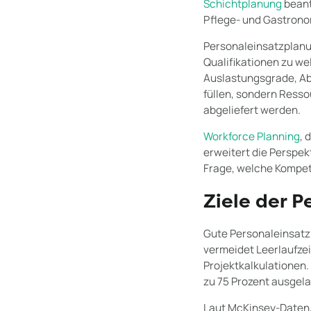
Schichtplanung
beant
Pflege- und Gastrono
Personaleinsatzplanu
Qualifikationen zu we
Auslastungsgrade, Abw
füllen, sondern Resso
abgeliefert werden.
Workforce Planning
, 
erweitert die Perspekt
Frage, welche Kompet
Ziele der P
Gute Personaleinsatzp
vermeidet Leerlaufze
Projektkalkulationen.
zu 75 Prozent ausgela
Laut McKinsey-Daten, 