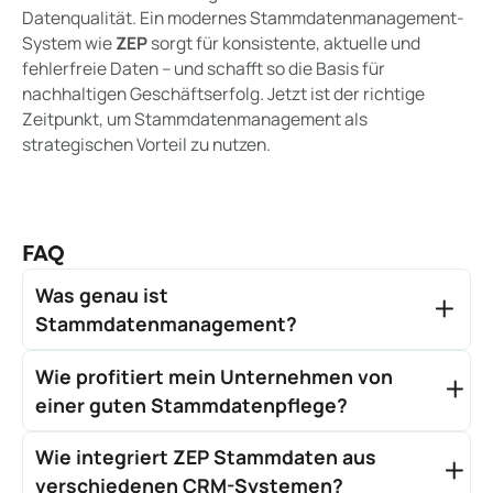
Datenqualität. Ein modernes Stammdatenmanagement-
System wie
ZEP
sorgt für konsistente, aktuelle und
fehlerfreie Daten – und schafft so die Basis für
nachhaltigen Geschäftserfolg. Jetzt ist der richtige
Zeitpunkt, um Stammdatenmanagement als
strategischen Vorteil zu nutzen.
FAQ
Was genau ist
Stammdatenmanagement?
Stammdatenmanagement umfasst die Organisation,
Wie profitiert mein Unternehmen von
Verwaltung und Pflege zentraler Unternehmensdaten
wie Kunden-, Mitarbeiter- und Projektinformationen.
einer guten Stammdatenpflege?
Ziel ist es, die Konsistenz, Qualität und Verfügbarkeit
Ein effektives Stammdatenmanagement führt zu
dieser Daten sicherzustellen.
Wie integriert ZEP Stammdaten aus
verbesserter Datenqualität, optimierten
Geschäftsprozessen, fundierteren Entscheidungen
verschiedenen CRM-Systemen?