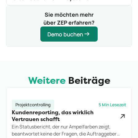
und letztendlich zu einer höheren
ZEP bietet
Schnittstellen
zu gängigen CRM-
Kundenzufriedenheit und Wettbewerbsfähigkeit.
Systemen wie HubSpot und Salesforce. Durch diese
Sie möchten mehr
Schnittstellen werden Kunden- und
über ZEP erfahren?
Projektstammdaten automatisch in ZEP übernommen
und zentral verwaltet, was die Notwendigkeit einer
Demo buchen
Demo buchen
manuellen Doppelpflege eliminiert.
Weitere
Beiträge
Projektcontrolling
5 Min Lesezeit
Kundenreporting, das wirklich
Vertrauen schafft
Ein Statusbericht, der nur Ampelfarben zeigt,
beantwortet keine der Fragen, die Auftraggeber