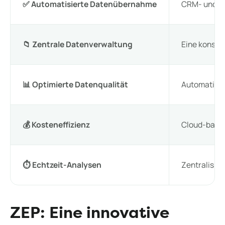
✅ Automatisierte Datenübernahme
CRM- und ER
📁 Zentrale Datenverwaltung
Eine konsist
📊 Optimierte Datenqualität
Automatisie
💰 Kosteneffizienz
Cloud-basier
⏱️ Echtzeit-Analysen
Zentralisie
ZEP: Eine innovative