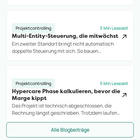
wirklich stellen. So bauen Projektdienstleister
Kundenreporting auf, das Vertrauen schafft statt
neue Rückfragen zu erzeugen.
Projektcontrolling
5 Min Lesezeit
Multi-Entity-Steuerung, die mitwächst
Ein zweiter Standort bringt nicht automatisch
doppelte Steuerung mit sich. So bauen
Projektdienstleister eine Multi-Entity-Struktur auf,
die Wachstum trägt, statt es an Excel-Grenzen
auszubremsen.
Projektcontrolling
5 Min Lesezeit
Hypercare Phase kalkulieren, bevor die
Marge kippt
Das Projekt ist technisch abgeschlossen, die
Rechnung längst geschrieben. Trotzdem laufen
Stunden weiter. So kalkulieren IT-Consultings die
Hypercare-Phase, bevor sie zum stillen
Alle Blogbeiträge
Margenkiller wird.