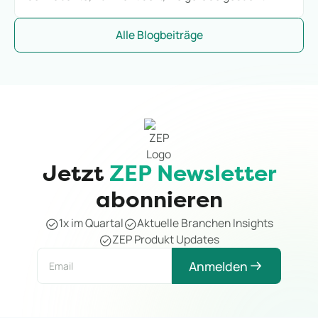
wird. Wie KI-gestütztes Dokumentenmanagement
Rechnungen, Verträge und E-Mails im Projektalltag
Alle Blogbeiträge
schneller auffindbar macht.
Jetzt
ZEP Newsletter
abonnieren
1x im Quartal
Aktuelle Branchen Insights
ZEP Produkt Updates
Anmelden