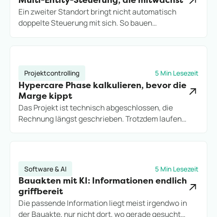
Multi-Entity-Steuerung, die mitwächst
Ein zweiter Standort bringt nicht automatisch
doppelte Steuerung mit sich. So bauen
Projektdienstleister eine Multi-Entity-Struktur auf,
die Wachstum trägt, statt es an Excel-Grenzen
auszubremsen.
Projektcontrolling
5 Min Lesezeit
Hypercare Phase kalkulieren, bevor die
Marge kippt
Das Projekt ist technisch abgeschlossen, die
Rechnung längst geschrieben. Trotzdem laufen
Stunden weiter. So kalkulieren IT-Consultings die
Hypercare-Phase, bevor sie zum stillen
Margenkiller wird.
Software & AI
5 Min Lesezeit
Bauakten mit KI: Informationen endlich
griffbereit
Die passende Information liegt meist irgendwo in
der Bauakte, nur nicht dort, wo gerade gesucht