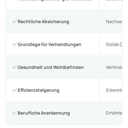
✅
Rechtliche Absicherung
Nachweis v
✅
Grundlage für Verhandlungen
Solide Dat
✅
Gesundheit und Wohlbefinden
Verhinderu
✅
Effizienzsteigerung
Erkenntnis
✅
Berufliche Anerkennung
Erhöhte b