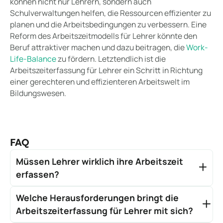
können nicht nur Lehrern, sondern auch
Schulverwaltungen helfen, die Ressourcen effizienter zu
planen und die Arbeitsbedingungen zu verbessern. Eine
Reform des Arbeitszeitmodells für Lehrer könnte den
Beruf attraktiver machen und dazu beitragen, die
Work-
Life-Balance
zu fördern. Letztendlich ist die
Arbeitszeiterfassung für Lehrer ein Schritt in Richtung
einer gerechteren und effizienteren Arbeitswelt im
Bildungswesen.
FAQ
Müssen Lehrer wirklich ihre Arbeitszeit
erfassen?
Ja, grundsätzlich gilt die Pflicht zur
Welche Herausforderungen bringt die
Arbeitszeiterfassung in Deutschland für alle
Arbeitnehmer, unabhängig von ihrer Tätigkeit. Das
Arbeitszeiterfassung für Lehrer mit sich?
Bundesarbeitsgericht hat entschieden, dass die
Die größten Herausforderungen liegen in der Vielfalt