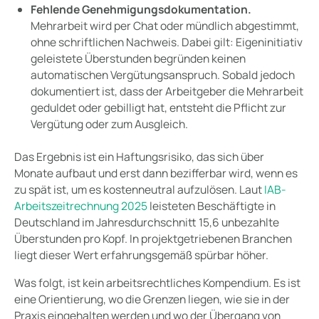
Fehlende Genehmigungsdokumentation.
Mehrarbeit wird per Chat oder mündlich abgestimmt,
ohne schriftlichen Nachweis. Dabei gilt: Eigeninitiativ
geleistete Überstunden begründen keinen
automatischen Vergütungsanspruch. Sobald jedoch
dokumentiert ist, dass der Arbeitgeber die Mehrarbeit
geduldet oder gebilligt hat, entsteht die Pflicht zur
Vergütung oder zum Ausgleich.
Das Ergebnis ist ein Haftungsrisiko, das sich über
Monate aufbaut und erst dann bezifferbar wird, wenn es
zu spät ist, um es kostenneutral aufzulösen. Laut
IAB-
Arbeitszeitrechnung 2025
leisteten Beschäftigte in
Deutschland im Jahresdurchschnitt 15,6 unbezahlte
Überstunden pro Kopf. In projektgetriebenen Branchen
liegt dieser Wert erfahrungsgemäß spürbar höher.
Was folgt, ist kein arbeitsrechtliches Kompendium. Es ist
eine Orientierung, wo die Grenzen liegen, wie sie in der
Praxis eingehalten werden und wo der Übergang von