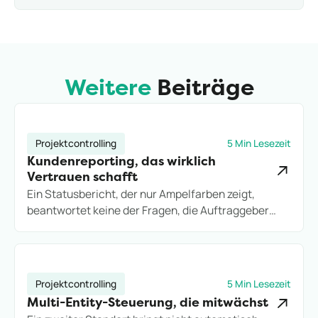
zeitnahen Ausgleich entstehen. Die operative
Steuerung des Ausgleichs liegt damit klar beim
Arbeitgeber, was gleichzeitig bedeutet, dass dieser
auch die Verantwortung für die Einhaltung des
gesetzlichen Ausgleichszeitraums trägt.
Weitere
Beiträge
Projektcontrolling
5 Min Lesezeit
Kundenreporting, das wirklich
Vertrauen schafft
Ein Statusbericht, der nur Ampelfarben zeigt,
beantwortet keine der Fragen, die Auftraggeber
wirklich stellen. So bauen Projektdienstleister
Kundenreporting auf, das Vertrauen schafft statt
neue Rückfragen zu erzeugen.
Projektcontrolling
5 Min Lesezeit
Multi-Entity-Steuerung, die mitwächst