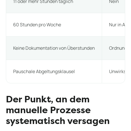
11 oder mehr Stunden täglich
Nein
60 Stunden pro Woche
Nur in Au
Keine Dokumentation von Überstunden
Ordnungsw
Pauschale Abgeltungsklausel
Unwirksa
Der Punkt, an dem
manuelle Prozesse
systematisch versagen