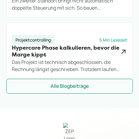
Ein zweiter Standort bringt nicht automatisch
doppelte Steuerung mit sich. So bauen
Projektdienstleister eine Multi-Entity-Struktur auf,
die Wachstum trägt, statt es an Excel-Grenzen
auszubremsen.
Projektcontrolling
5 Min Lesezeit
Hypercare Phase kalkulieren, bevor die
Marge kippt
Das Projekt ist technisch abgeschlossen, die
Rechnung längst geschrieben. Trotzdem laufen
Stunden weiter. So kalkulieren IT-Consultings die
Hypercare-Phase, bevor sie zum stillen
Alle Blogbeiträge
Margenkiller wird.