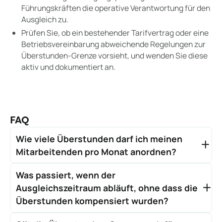
Führungskräften die operative Verantwortung für den
Ausgleich zu.
Prüfen Sie, ob ein bestehender Tarifvertrag oder eine
Betriebsvereinbarung abweichende Regelungen zur
Überstunden-Grenze vorsieht, und wenden Sie diese
aktiv und dokumentiert an.
FAQ
Wie viele Überstunden darf ich meinen
Mitarbeitenden pro Monat anordnen?
Das Arbeitszeitgesetz kennt keine monatliche
Was passiert, wenn der
Überstunden-Grenze. Entscheidend ist der
Durchschnitt: Die werktägliche Arbeitszeit darf acht
Ausgleichszeitraum abläuft, ohne dass die
Stunden nicht überschreiten, kann aber auf bis zu
Überstunden kompensiert wurden?
zehn Stunden verlängert werden, wenn innerhalb von
Wird der Ausgleich innerhalb von sechs
sechs Kalendermonaten oder 24 Wochen der