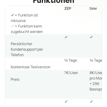
Funktionen
ZEP
timr
✓
= Funktion ist
inklusive
✓
= Funktion kann
zugebucht werden
✓
✓
Persönlicher
Kundensupport per
Telefon
14 Tage
14 Tage
Kostenlose Testversion
7€/User
8€/User
pro Monat
Preis
+ 29€
Basisprei
✓
✓