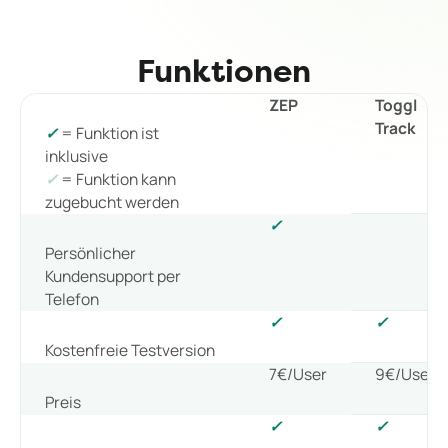
Funktionen
ZEP
Toggl
Track
✓
= Funktion ist
inklusive
✓
= Funktion kann
zugebucht werden
✓
Persönlicher
Kundensupport per
Telefon
✓
✓
Kostenfreie Testversion
7€/User
9€/User
Preis
✓
✓