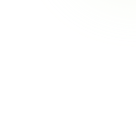
Arbeitszeiterfassung
Proje
Arbeitszeiterfassung
Gesetzeskonforme
Arbeitszeiterfassu
Knopfdruck
ZEP ersetzt manuelle Stundenzettel und 
und rechtssicher - per App, im Browser od
Learn more