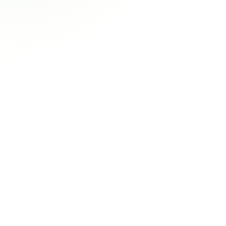
ktzeiterfassung
Projektcontrolling
Professional Serv
ng auf
trackt Zeiten minutengenau
er am Terminal vor Ort.